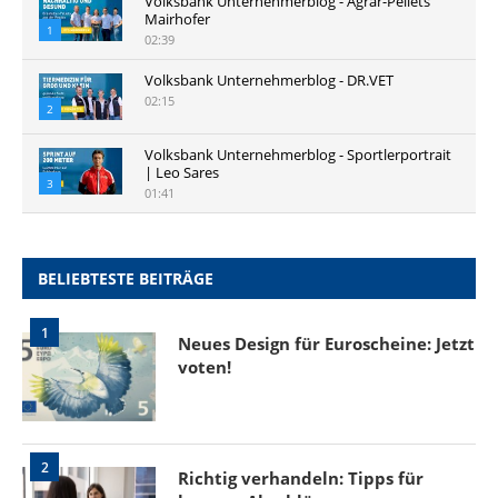
Volksbank Unternehmerblog - Agrar-Pellets
Mairhofer
1
02:39
Volksbank Unternehmerblog - DR.VET
02:15
2
Volksbank Unternehmerblog - Sportlerportrait
| Leo Sares
3
01:41
BELIEBTESTE BEITRÄGE
1
Neues Design für Euroscheine: Jetzt
voten!
2
Richtig verhandeln: Tipps für