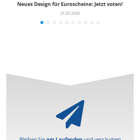
uf
Neues Design für Euroscheine: Jetzt voten!
R
31.07.2026
Bleiben Sie
am Laufenden
und versäumen