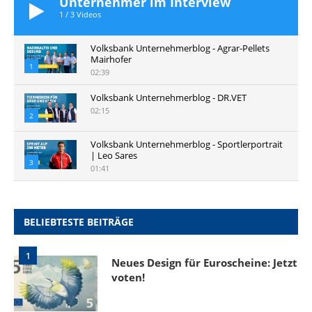
Unternehmer im Interview
1
/
3
Videos
Volksbank Unternehmerblog - Agrar-Pellets
Mairhofer
1
02:39
Volksbank Unternehmerblog - DR.VET
02:15
2
Volksbank Unternehmerblog - Sportlerportrait
| Leo Sares
3
01:41
BELIEBTESTE BEITRÄGE
1
Neues Design für Euroscheine: Jetzt
voten!