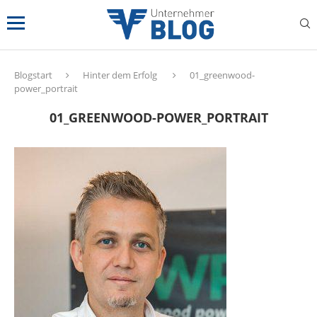
Blogstart
Hinter dem Erfolg
01_greenwood-
power_portrait
01_GREENWOOD-POWER_PORTRAIT