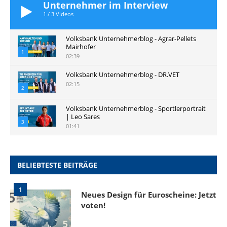
Unternehmer im Interview
1
/
3
Videos
Volksbank Unternehmerblog - Agrar-Pellets
Mairhofer
1
02:39
Volksbank Unternehmerblog - DR.VET
02:15
2
Volksbank Unternehmerblog - Sportlerportrait
| Leo Sares
3
01:41
BELIEBTESTE BEITRÄGE
1
Neues Design für Euroscheine: Jetzt
voten!