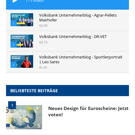
1
/
3
Videos
Volksbank Unternehmerblog - Agrar-Pellets
Mairhofer
1
02:39
Volksbank Unternehmerblog - DR.VET
02:15
2
Volksbank Unternehmerblog - Sportlerportrait
| Leo Sares
3
01:41
BELIEBTESTE BEITRÄGE
1
Neues Design für Euroscheine: Jetzt
voten!