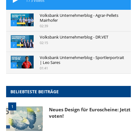
1
/
3
Videos
Volksbank Unternehmerblog - Agrar-Pellets
Mairhofer
1
02:39
Volksbank Unternehmerblog - DR.VET
02:15
2
Volksbank Unternehmerblog - Sportlerportrait
| Leo Sares
3
01:41
BELIEBTESTE BEITRÄGE
1
Neues Design für Euroscheine: Jetzt
voten!