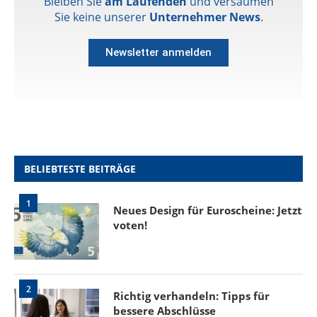
Bleiben Sie
am Laufenden
und versäumen
Sie keine unserer
Unternehmer News
.
Newsletter anmelden
BELIEBTESTE BEITRÄGE
1
Neues Design für Euroscheine: Jetzt
voten!
2
Richtig verhandeln: Tipps für
bessere Abschlüsse