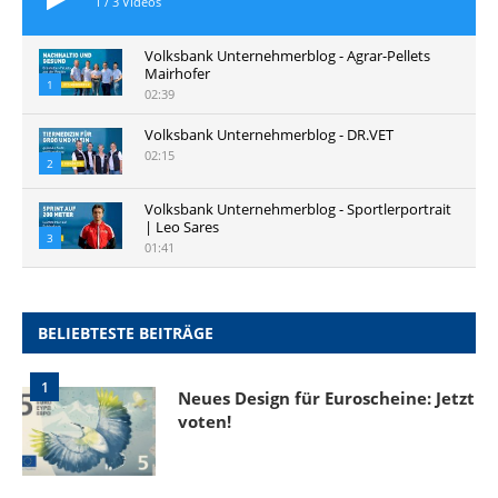
1
/
3
Videos
Volksbank Unternehmerblog - Agrar-Pellets
Mairhofer
1
02:39
Volksbank Unternehmerblog - DR.VET
02:15
2
Volksbank Unternehmerblog - Sportlerportrait
| Leo Sares
3
01:41
BELIEBTESTE BEITRÄGE
1
Neues Design für Euroscheine: Jetzt
voten!