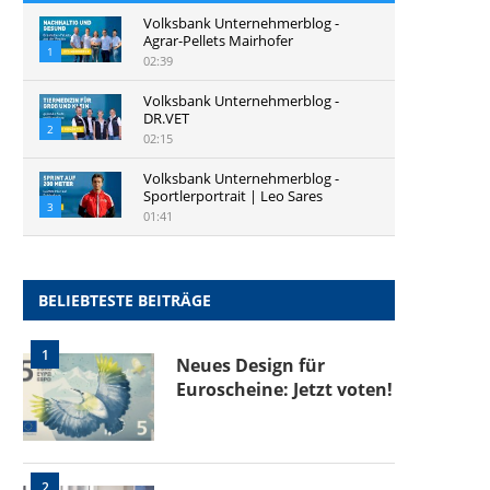
Volksbank Unternehmerblog -
Agrar-Pellets Mairhofer
1
02:39
Volksbank Unternehmerblog -
DR.VET
2
02:15
Volksbank Unternehmerblog -
Sportlerportrait | Leo Sares
3
01:41
BELIEBTESTE BEITRÄGE
1
Neues Design für
Euroscheine: Jetzt voten!
2