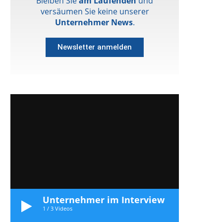
Bleiben Sie
am Laufenden
und
versäumen Sie keine unserer
Unternehmer News
.
Newsletter anmelden
Unternehmer im Interview
1
/
3
Videos