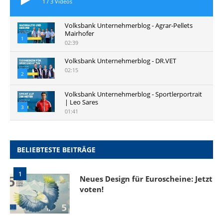
1
/
3
Videos
Volksbank Unternehmerblog - Agrar-Pellets
Mairhofer
1
02:39
Volksbank Unternehmerblog - DR.VET
02:15
2
Volksbank Unternehmerblog - Sportlerportrait
| Leo Sares
3
01:41
BELIEBTESTE BEITRÄGE
1
Neues Design für Euroscheine: Jetzt
voten!