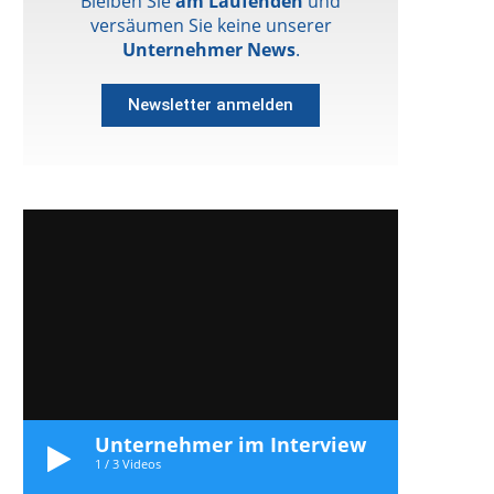
Bleiben Sie
am Laufenden
und
versäumen Sie keine unserer
Unternehmer News
.
Newsletter anmelden
Unternehmer im Interview
1
/
3
Videos