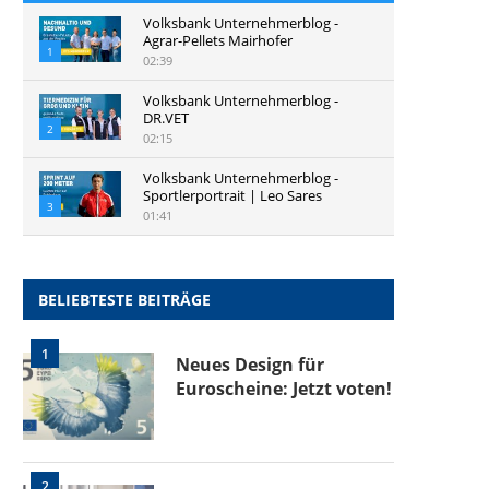
Volksbank Unternehmerblog -
Agrar-Pellets Mairhofer
1
02:39
Volksbank Unternehmerblog -
DR.VET
2
02:15
Volksbank Unternehmerblog -
Sportlerportrait | Leo Sares
3
01:41
BELIEBTESTE BEITRÄGE
1
Neues Design für
Euroscheine: Jetzt voten!
2