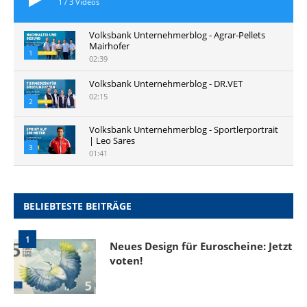
1
/
3
Videos
Volksbank Unternehmerblog - Agrar-Pellets
Mairhofer
1
02:39
Volksbank Unternehmerblog - DR.VET
02:15
2
Volksbank Unternehmerblog - Sportlerportrait
| Leo Sares
3
01:41
BELIEBTESTE BEITRÄGE
1
Neues Design für Euroscheine: Jetzt
voten!