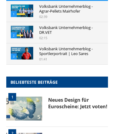
Volksbank Unternehmerblog -
Agrar-Pellets Mairhofer
1
02:39
Volksbank Unternehmerblog -
DR.VET
2
02:15
Volksbank Unternehmerblog -
Sportlerportrait | Leo Sares
3
01:41
BELIEBTESTE BEITRÄGE
1
Neues Design für
Euroscheine: Jetzt voten!
2