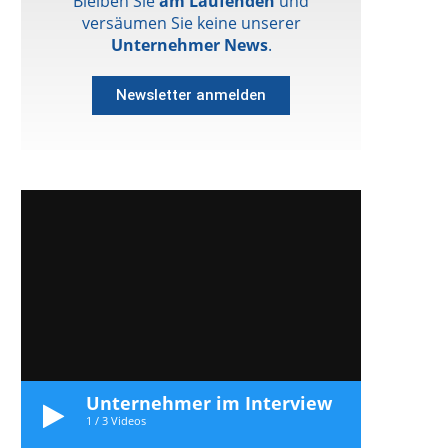
Bleiben Sie
am Laufenden
und
versäumen Sie keine unserer
Unternehmer News
.
Newsletter anmelden
Unternehmer im Interview
1
/
3
Videos