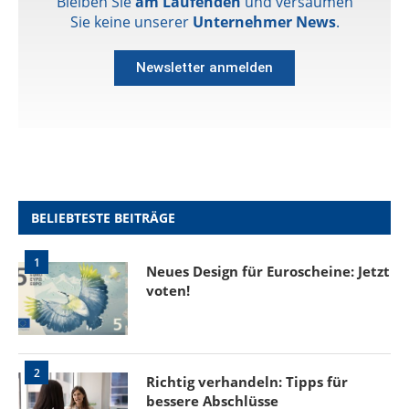
Bleiben Sie
am Laufenden
und versäumen
Sie keine unserer
Unternehmer News
.
Newsletter anmelden
BELIEBTESTE BEITRÄGE
1
Neues Design für Euroscheine: Jetzt
voten!
2
Richtig verhandeln: Tipps für
bessere Abschlüsse