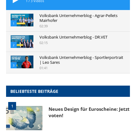
1
/
3
Videos
Volksbank Unternehmerblog - Agrar-Pellets
Mairhofer
1
02:39
Volksbank Unternehmerblog - DR.VET
02:15
2
Volksbank Unternehmerblog - Sportlerportrait
| Leo Sares
3
01:41
BELIEBTESTE BEITRÄGE
1
Neues Design für Euroscheine: Jetzt
voten!