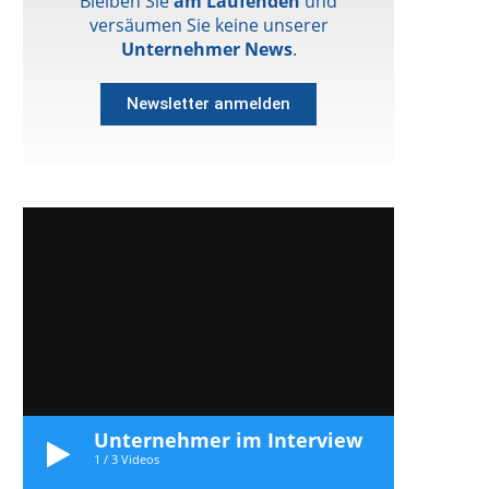
Bleiben Sie
am Laufenden
und
versäumen Sie keine unserer
Unternehmer News
.
Newsletter anmelden
Unternehmer im Interview
1
/
3
Videos