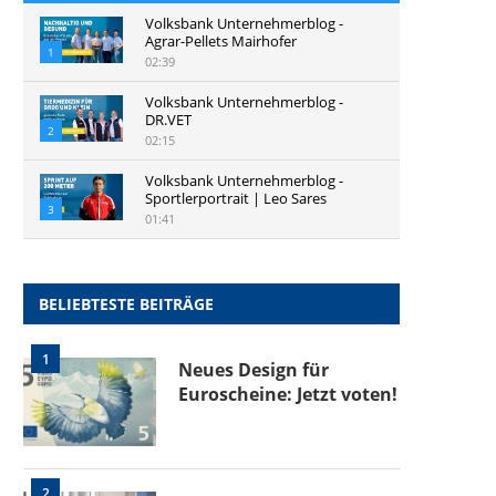
Volksbank Unternehmerblog -
Agrar-Pellets Mairhofer
1
02:39
Volksbank Unternehmerblog -
DR.VET
2
02:15
Volksbank Unternehmerblog -
Sportlerportrait | Leo Sares
3
01:41
BELIEBTESTE BEITRÄGE
1
Neues Design für
Euroscheine: Jetzt voten!
2