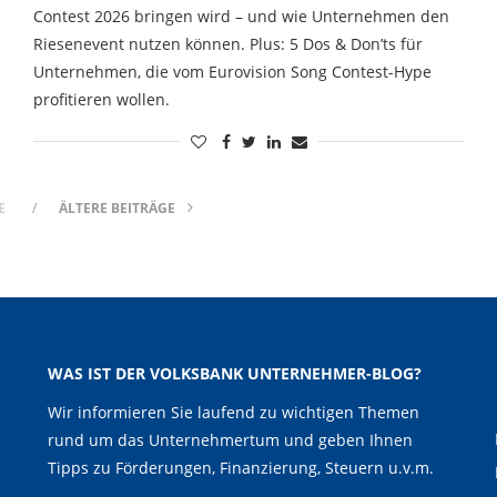
Contest 2026 bringen wird – und wie Unternehmen den
Riesenevent nutzen können. Plus: 5 Dos & Don’ts für
Unternehmen, die vom Eurovision Song Contest-Hype
profitieren wollen.
E
ÄLTERE BEITRÄGE
WAS IST DER VOLKSBANK UNTERNEHMER-BLOG?
Wir informieren Sie laufend zu wichtigen Themen
rund um das Unternehmertum und geben Ihnen
Tipps zu Förderungen, Finanzierung, Steuern u.v.m.