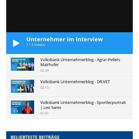
Unternehmer im Interview
1
/
3
Videos
Volksbank Unternehmerblog - Agrar-Pellets
Mairhofer
1
02:39
Volksbank Unternehmerblog - DR.VET
02:15
2
Volksbank Unternehmerblog - Sportlerportrait
| Leo Sares
3
01:41
BELIEBTESTE BEITRÄGE