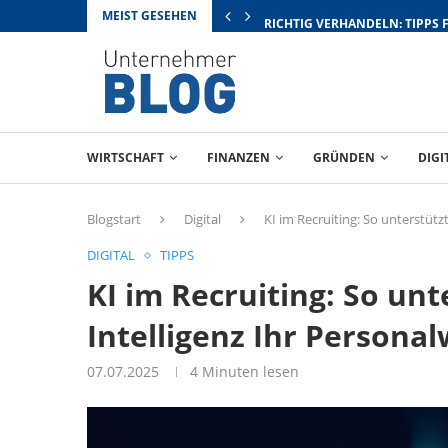
MEIST GESEHEN
RICHTIG VERHANDELN: TIPPS 
WIRTSCHAFT
FINANZEN
GRÜNDEN
DIGI
Blogstart
Digital
KI im Recruiting: So unterstütz
DIGITAL
TIPPS
KI im Recruiting: So unt
Intelligenz Ihr Persona
07.07.2025
4 Minuten lesen