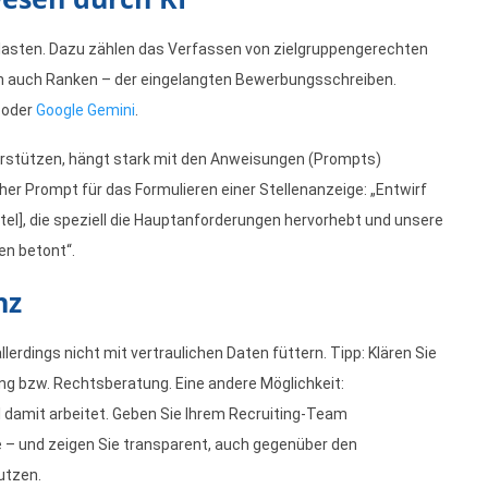
ntlasten. Dazu zählen das Verfassen von zielgruppengerechten
h auch Ranken – der eingelangten Bewerbungsschreiben.
oder
Google Gemini
.
terstützen, hängt stark mit den Anweisungen (Prompts)
cher Prompt für das Formulieren einer Stellenanzeige: „Entwirf
itel], die speziell die Hauptanforderungen hervorhebt und unsere
en betont“.
nz
erdings nicht mit vertraulichen Daten füttern. Tipp: Klären Sie
g bzw. Rechtsberatung. Eine andere Möglichkeit:
 damit arbeitet. Geben Sie Ihrem Recruiting-Team
 – und zeigen Sie transparent, auch gegenüber den
utzen.