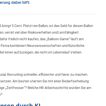
rung dabei hilft.
ringt 5 Cent. Platzt ein Ballon, ist das Geld für diesen Ballon
, verrät viel über Risikoverhalten und Lernfähigkeit.
für freilich nicht kaufen, das „Balloon-Game“ läuft am
S-Firma kombiniert Neurowissenschaften und Künstliche
dat:innen aufzuzeigen, die nicht im Lebenslauf stehen.
al, Recruiting schneller, effizienter und fairer zu machen.
nzusetzen. Am besten starten Sie mit einer Bedarfserhebung:
tige „Zeitfresser“? Welche HR-Arbeitsschritte würden Sie am
n?
wesen durch KI