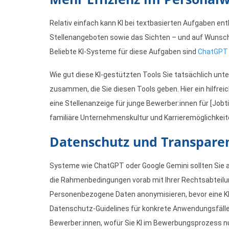
Relativ einfach kann KI bei textbasierten Aufgaben e
Stellenangeboten sowie das Sichten – und auf Wunsc
Beliebte KI-Systeme für diese Aufgaben sind
ChatGPT
Wie gut diese KI-gestützten Tools Sie tatsächlich un
zusammen, die Sie diesen Tools geben. Hier ein hilfrei
eine Stellenanzeige für junge Bewerber:innen für [Jobt
familiäre Unternehmenskultur und Karrieremöglichkeit
Datenschutz und Transpare
Systeme wie ChatGPT oder Google Gemini sollten Sie all
die Rahmenbedingungen vorab mit Ihrer Rechtsabteilun
Personenbezogene Daten anonymisieren, bevor eine KI
Datenschutz-Guidelines für konkrete Anwendungsfälle
Bewerber:innen, wofür Sie KI im Bewerbungsprozess n