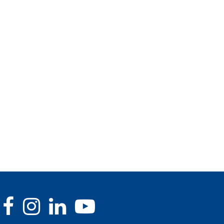
ESC Wien 2026: Wertvolle
Energiekosten runter, Resil
Erkenntnisse für KMU
rauf: Die drei wirksamste
Energiehebel...
13.07.2026
16.06.2026