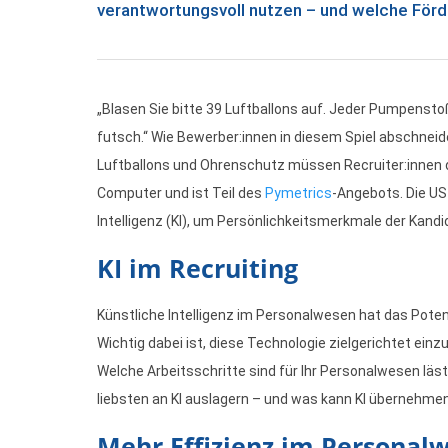
verantwortungsvoll nutzen – und welche Förde
„Blasen Sie bitte 39 Luftballons auf. Jeder Pumpenstoß b
futsch.“ Wie Bewerber:innen in diesem Spiel abschneiden
Luftballons und Ohrenschutz müssen Recruiter:innen da
Computer und ist Teil des
Pymetrics
-Angebots. Die U
Intelligenz (KI), um Persönlichkeitsmerkmale der Kandi
KI im Recruiting
Künstliche Intelligenz im Personalwesen hat das Potenzi
Wichtig dabei ist, diese Technologie zielgerichtet ei
Welche Arbeitsschritte sind für Ihr Personalwesen läs
liebsten an KI auslagern – und was kann KI übernehme
Mehr Effizienz im Personal