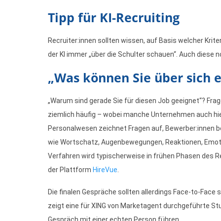
Tipp für KI-Recruiting
Recruiter:innen sollten wissen, auf Basis welcher Kriter
der KI immer „über die Schulter schauen“. Auch diese 
„Was können Sie über sich 
„Warum sind gerade Sie für diesen Job geeignet“? Frag
ziemlich häufig – wobei manche Unternehmen auch hier
Personalwesen zeichnet Fragen auf, Bewerber:innen be
wie Wortschatz, Augenbewegungen, Reaktionen, Emotio
Verfahren wird typischerweise in frühen Phasen des R
der Plattform
HireVue
.
Die finalen Gespräche sollten allerdings Face-to-Fac
zeigt eine für XING von Marketagent durchgeführte S
Gespräch mit einer echten Person führen.