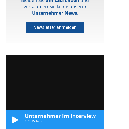
Bleiben Sie
am Laufenden
und
versäumen Sie keine unserer
Unternehmer News
.
Newsletter anmelden
Unternehmer im Interview
1
/
3
Videos