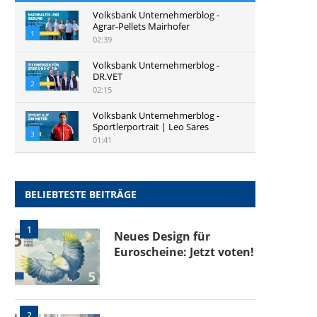
Volksbank Unternehmerblog -
Agrar-Pellets Mairhofer
1
02:39
Volksbank Unternehmerblog -
DR.VET
2
02:15
Volksbank Unternehmerblog -
Sportlerportrait | Leo Sares
3
01:41
BELIEBTESTE BEITRÄGE
1
Neues Design für
Euroscheine: Jetzt voten!
2