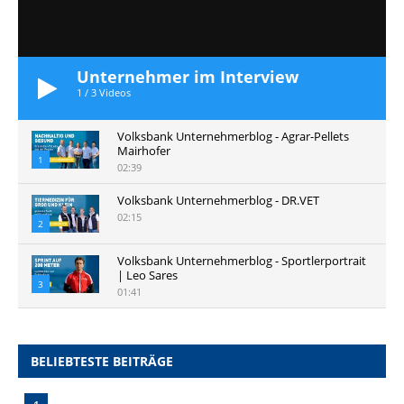
Unternehmer im Interview
1
/
3
Videos
Volksbank Unternehmerblog - Agrar-Pellets
Mairhofer
1
02:39
Volksbank Unternehmerblog - DR.VET
02:15
2
Volksbank Unternehmerblog - Sportlerportrait
| Leo Sares
3
01:41
BELIEBTESTE BEITRÄGE