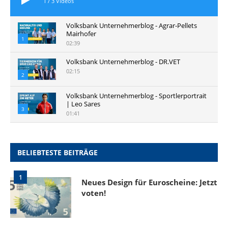
1
/
3
Videos
Volksbank Unternehmerblog - Agrar-Pellets
Mairhofer
1
02:39
Volksbank Unternehmerblog - DR.VET
02:15
2
Volksbank Unternehmerblog - Sportlerportrait
| Leo Sares
3
01:41
BELIEBTESTE BEITRÄGE
1
Neues Design für Euroscheine: Jetzt
voten!