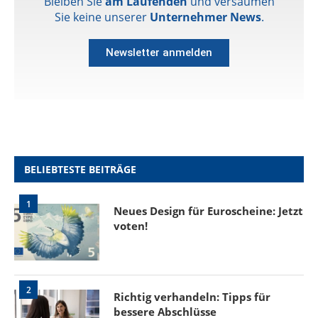
Bleiben Sie
am Laufenden
und versäumen
Sie keine unserer
Unternehmer News
.
Newsletter anmelden
BELIEBTESTE BEITRÄGE
1
Neues Design für Euroscheine: Jetzt
voten!
2
Richtig verhandeln: Tipps für
bessere Abschlüsse