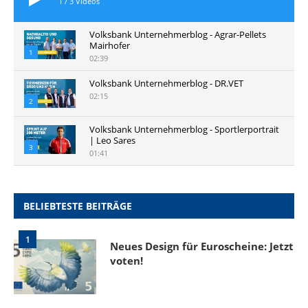
1
/
3
Videos
Volksbank Unternehmerblog - Agrar-Pellets
Mairhofer
1
02:39
Volksbank Unternehmerblog - DR.VET
02:15
2
Volksbank Unternehmerblog - Sportlerportrait
| Leo Sares
3
01:41
BELIEBTESTE BEITRÄGE
1
Neues Design für Euroscheine: Jetzt
voten!