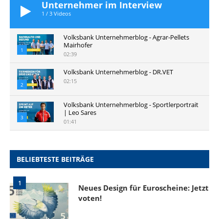
Unternehmer im Interview
1
/
3
Videos
Volksbank Unternehmerblog - Agrar-Pellets
Mairhofer
1
02:39
Volksbank Unternehmerblog - DR.VET
02:15
2
Volksbank Unternehmerblog - Sportlerportrait
| Leo Sares
3
01:41
BELIEBTESTE BEITRÄGE
1
Neues Design für Euroscheine: Jetzt
voten!