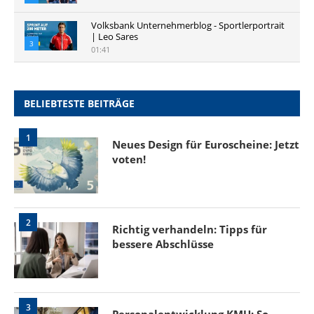
Volksbank Unternehmerblog - Sportlerportrait
| Leo Sares
3
01:41
BELIEBTESTE BEITRÄGE
1
Neues Design für Euroscheine: Jetzt
voten!
2
Richtig verhandeln: Tipps für
bessere Abschlüsse
3
Personalentwicklung KMU: So