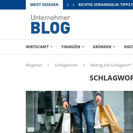
MEIST GESEHEN
RICHTIG VERHANDELN: TIPPS 
WIRTSCHAFT
FINANZEN
GRÜNDEN
DIGI
Blogstart
Schlagwörter
Beitrag mit Schlagwort "
SCHLAGWO