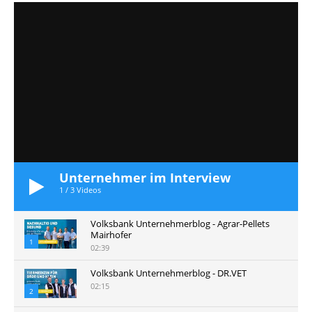
Unternehmer im Interview
1
/
3
Videos
Volksbank Unternehmerblog - Agrar-Pellets
Mairhofer
1
02:39
Volksbank Unternehmerblog - DR.VET
02:15
2