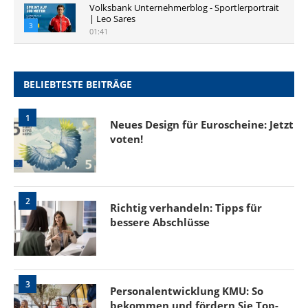
Volksbank Unternehmerblog - Sportlerportrait
| Leo Sares
3
01:41
BELIEBTESTE BEITRÄGE
1
Neues Design für Euroscheine: Jetzt
voten!
2
Richtig verhandeln: Tipps für
bessere Abschlüsse
3
Personalentwicklung KMU: So
bekommen und fördern Sie Top-