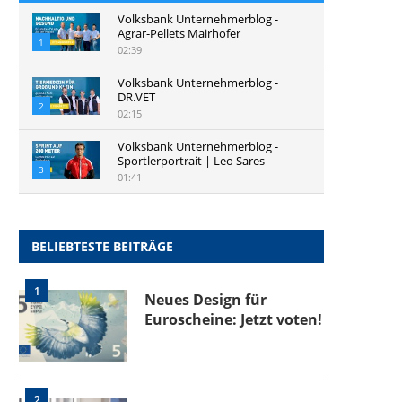
Volksbank Unternehmerblog -
Agrar-Pellets Mairhofer
1
02:39
Volksbank Unternehmerblog -
DR.VET
2
02:15
Volksbank Unternehmerblog -
Sportlerportrait | Leo Sares
3
01:41
BELIEBTESTE BEITRÄGE
1
Neues Design für
Euroscheine: Jetzt voten!
2