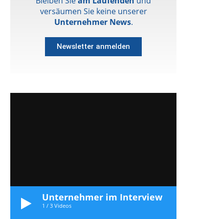
Bleiben Sie
am Laufenden
und
versäumen Sie keine unserer
Unternehmer News
.
Newsletter anmelden
Unternehmer im Interview
1
/
3
Videos