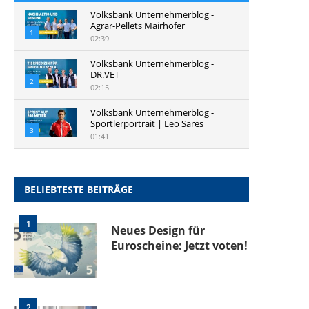
Volksbank Unternehmerblog -
Agrar-Pellets Mairhofer
1
02:39
Volksbank Unternehmerblog -
DR.VET
2
02:15
Volksbank Unternehmerblog -
Sportlerportrait | Leo Sares
3
01:41
BELIEBTESTE BEITRÄGE
1
Neues Design für
Euroscheine: Jetzt voten!
2