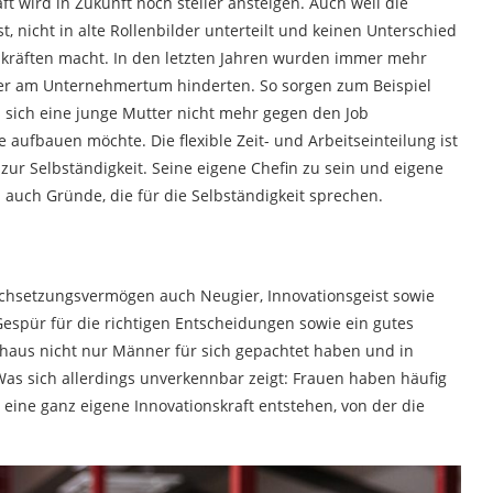
 wird in Zukunft noch steiler ansteigen. Auch weil die
 nicht in alte Rollenbilder unterteilt und keinen Unterschied
räften macht. In den letzten Jahren wurden immer mehr
her am Unternehmertum hinderten. So sorgen zum Beispiel
s sich eine junge Mutter nicht mehr gegen den Job
 aufbauen möchte. Die flexible Zeit- und Arbeitseinteilung ist
ur Selbständigkeit. Seine eigene Chefin zu sein und eigene
h auch Gründe, die für die Selbständigkeit sprechen.
hsetzungsvermögen auch Neugier, Innovationsgeist sowie
Gespür für die richtigen Entscheidungen sowie ein gutes
chaus nicht nur Männer für sich gepachtet haben und in
Was sich allerdings unverkennbar zeigt: Frauen haben häufig
t eine ganz eigene Innovationskraft entstehen, von der die