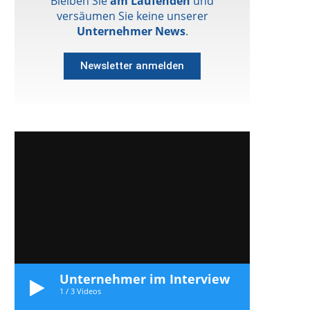
Bleiben Sie
am Laufenden
und
versäumen Sie keine unserer
Unternehmer News
.
Newsletter anmelden
Unternehmer im Interview
1
/
3
Videos