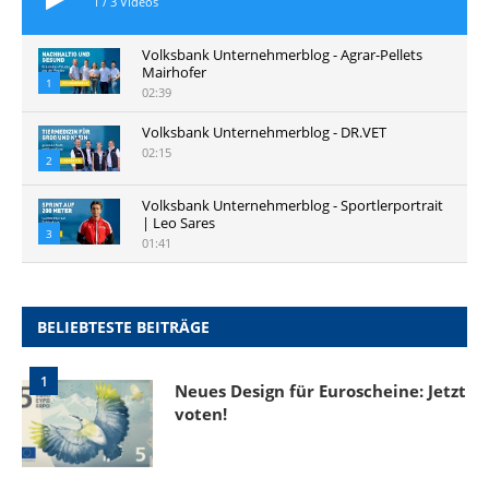
1
/
3
Videos
Volksbank Unternehmerblog - Agrar-Pellets
Mairhofer
1
02:39
Volksbank Unternehmerblog - DR.VET
02:15
2
Volksbank Unternehmerblog - Sportlerportrait
| Leo Sares
3
01:41
BELIEBTESTE BEITRÄGE
1
Neues Design für Euroscheine: Jetzt
voten!