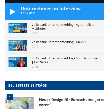
Unternehmer im Interview
1
/
3
Videos
Volksbank Unternehmerblog - Agrar-Pellets
Mairhofer
1
02:39
Volksbank Unternehmerblog - DR.VET
02:15
2
Volksbank Unternehmerblog - Sportlerportrait
| Leo Sares
3
01:41
BELIEBTESTE BEITRÄGE
1
Neues Design für Euroscheine: Jetzt
voten!