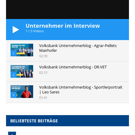
Unternehmer im Interview
1
/
3
Videos
Volksbank Unternehmerblog - Agrar-Pellets
Mairhofer
1
02:39
Volksbank Unternehmerblog - DR.VET
02:15
2
Volksbank Unternehmerblog - Sportlerportrait
| Leo Sares
3
01:41
BELIEBTESTE BEITRÄGE