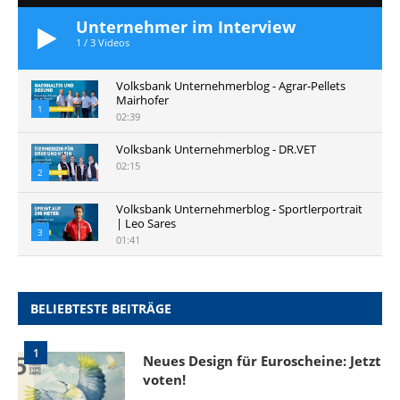
Unternehmer im Interview
1
/
3
Videos
Volksbank Unternehmerblog - Agrar-Pellets
Mairhofer
1
02:39
Volksbank Unternehmerblog - DR.VET
02:15
2
Volksbank Unternehmerblog - Sportlerportrait
| Leo Sares
3
01:41
BELIEBTESTE BEITRÄGE
1
Neues Design für Euroscheine: Jetzt
voten!