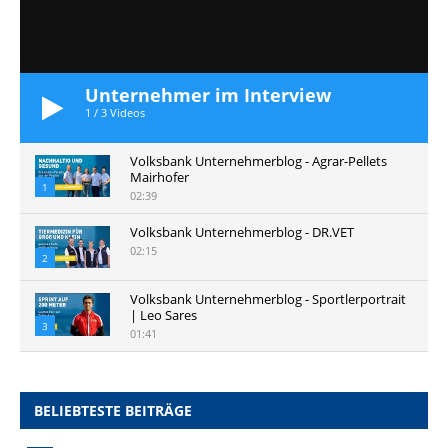
Unternehmer im Interview
1
/
3
Videos
Volksbank Unternehmerblog - Agrar-Pellets
Mairhofer
1
02:39
Volksbank Unternehmerblog - DR.VET
02:15
2
Volksbank Unternehmerblog - Sportlerportrait
| Leo Sares
3
01:41
BELIEBTESTE BEITRÄGE