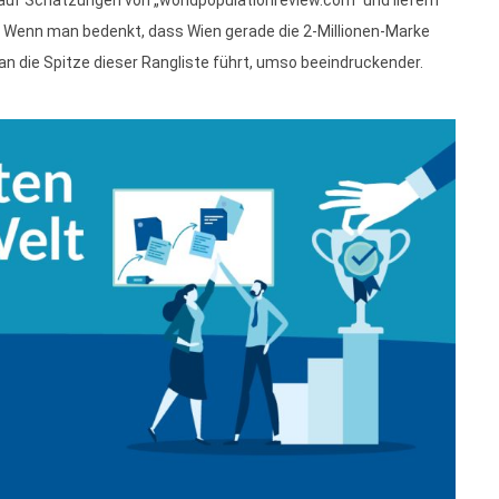
it. Wenn man bedenkt, dass Wien gerade die 2-Millionen-Marke
 an die Spitze dieser Rangliste führt, umso beeindruckender.