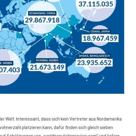
er Welt. Interessant, dass sich kein Vertreter aus Nordamerika
hnerzahl platzieren kann, dafür finden sich gleich sieben
n auf Schätzungen von „worldpopulationreview.com“ und liefern