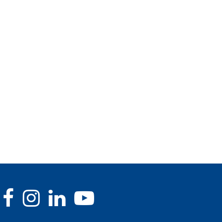
Resilienz: Wie Unternehmen
Spannende Statistiken aus 
Krisen besser bewältigen
Wirtschaft
16.05.2025
17.12.2024