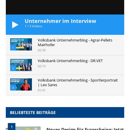
Unternehmer im Interview
1
/
3
Videos
Volksbank Unternehmerblog - Agrar-Pellets
Mairhofer
1
02:39
Volksbank Unternehmerblog - DR.VET
02:15
2
Volksbank Unternehmerblog - Sportlerportrait
| Leo Sares
3
01:41
BELIEBTESTE BEITRÄGE
1
Neues Design für Euroscheine: Jetzt