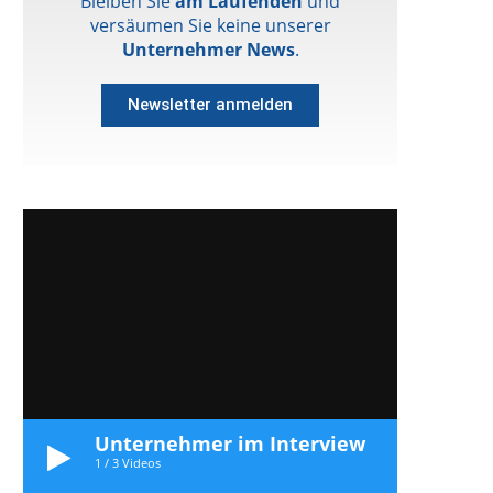
Bleiben Sie
am Laufenden
und
versäumen Sie keine unserer
Unternehmer News
.
Newsletter anmelden
Unternehmer im Interview
1
/
3
Videos