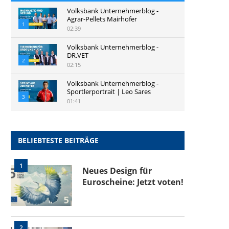
Volksbank Unternehmerblog -
Agrar-Pellets Mairhofer
1
02:39
Volksbank Unternehmerblog -
DR.VET
2
02:15
Volksbank Unternehmerblog -
Sportlerportrait | Leo Sares
3
01:41
BELIEBTESTE BEITRÄGE
1
Neues Design für
Euroscheine: Jetzt voten!
2