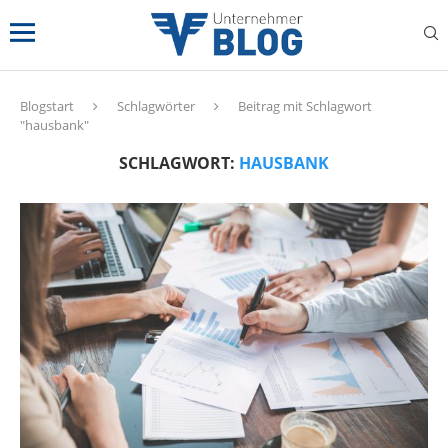
Blogstart
Schlagwörter
Beitrag mit Schlagwort
"hausbank"
SCHLAGWORT:
HAUSBANK