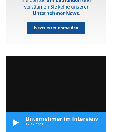
Bleiben Sie
am Laufenden
und
versäumen Sie keine unserer
Unternehmer News
.
Newsletter anmelden
Unternehmer im Interview
1
/
3
Videos