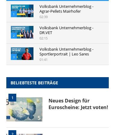
Volksbank Unternehmerblog -
Agrar-Pellets Mairhofer
1
02:39
Volksbank Unternehmerblog -
DR.VET
2
02:15
Volksbank Unternehmerblog -
Sportlerportrait | Leo Sares
3
01:41
BELIEBTESTE BEITRÄGE
1
Neues Design für
Euroscheine: Jetzt voten!
2