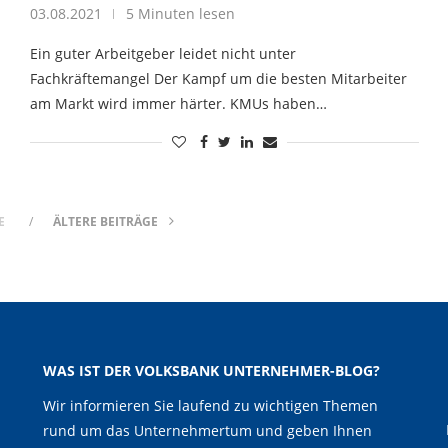
03.08.2021
5 Minuten lesen
Ein guter Arbeitgeber leidet nicht unter
Fachkräftemangel Der Kampf um die besten Mitarbeiter
am Markt wird immer härter. KMUs haben…
E
ÄLTERE BEITRÄGE
WAS IST DER VOLKSBANK UNTERNEHMER-BLOG?
Wir informieren Sie laufend zu wichtigen Themen
rund um das Unternehmertum und geben Ihnen