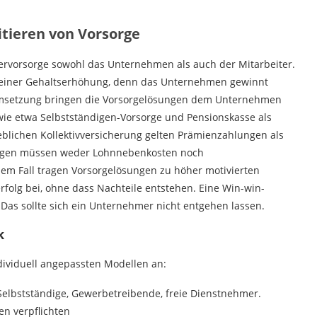
itieren
von Vorsorge
itervorsorge sowohl das Unternehmen als auch der Mitarbeiter.
 zu einer Gehaltserhöhung, denn das Unternehmen gewinnt
er Umsetzung bringen die Vorsorgelösungen dem Unternehmen
wie etwa Selbstständigen-Vorsorge und Pensionskasse als
eblichen Kollektivversicherung gelten Prämienzahlungen als
sungen müssen weder Lohnnebenkosten noch
dem Fall tragen Vorsorgelösungen zu höher motivierten
olg bei, ohne dass Nachteile entstehen. Eine Win-win-
n. Das sollte sich ein Unternehmer nicht entgehen lassen.
k
ndividuell angepassten Modellen an:
 Selbstständige, Gewerbetreibende, freie Dienstnehmer.
en verpflichten