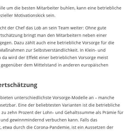
lle um die besten Mitarbeiter buhlen, kann eine betriebliche
ieller Motivationskick sein.
cht der Chef das Lob an sein Team weiter: Ohne gute
Wertschätzung bringt man den Mitarbeitern neben einer
gen. Dazu zählt auch eine betriebliche Vorsorge für die
Maßnahmen zur Selbstverständlichkeit. In Klein- und
da wird der Effekt einer betrieblichen Vorsorge meist
f gegenüber dem Mittelstand in anderen europäischen
ertschätzung
bieten unterschiedlichste Vorsorge-Modelle an – manche
etzbar. Eine der beliebtesten Varianten ist die betriebliche
bis zu zehn Prozent der Lohn- und Gehaltssumme als Prämie für
n und gewinnmindernd verbuchen kann. Falls das
t, etwa durch die Corona-Pandemie, ist ein Aussetzen der