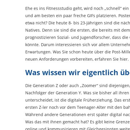
Ehe es ins Fitnessstudio geht, wird noch „schnell“ ein
und am besten ein paar freche GIFs platzieren. Posten
etwa nicht? Die heute 8- bis 23-Jährigen sind die nä
Natives. Denn sie sind die ersten, die bereits mit 
prognostizieren Sozial- und Jugendforscher, dass die
könnte. Darum interessieren sich vor allem Unterneh
Erwartungen. Was Sie schon heute über die Post-Mill
neuen Anforderungen vorbereiten, erfahren Sie hier.
Was wissen wir eigentlich üb
Die Generation Z oder auch „Zoomer“ sind diejenigen
Nachfolger der Generation Y. Was sie bisher all ihr
unterscheidet, ist die digitale Früherziehung. Das er
ersten Z-ler noch vor dem Teenager-Alter mit den 
Während andere Generationen erst später digital nach
Was das mit ihnen gemacht hat? Es gibt keine Grenze
online und kommunizieren mit Gleichgesinnten weit