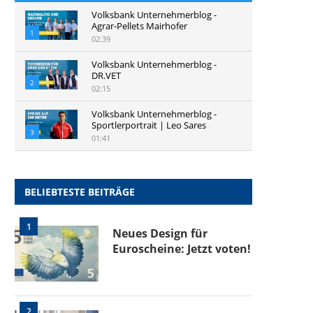
Volksbank Unternehmerblog -
Agrar-Pellets Mairhofer
1
02:39
Volksbank Unternehmerblog -
DR.VET
2
02:15
Volksbank Unternehmerblog -
Sportlerportrait | Leo Sares
3
01:41
BELIEBTESTE BEITRÄGE
1
Neues Design für
Euroscheine: Jetzt voten!
2