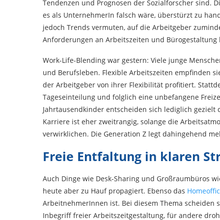
Tendenzen und Prognosen der Sozialforscher sind. Di
es als UnternehmerIn falsch wäre, überstürzt zu hand
jedoch Trends vermuten, auf die Arbeitgeber zumindes
Anforderungen an Arbeitszeiten und Bürogestaltung 
Work-Life-Blending war gestern: Viele junge Mensche
und Berufsleben. Flexible Arbeitszeiten empfinden si
der Arbeitgeber von ihrer Flexibilität profitiert. Statt
Tageseinteilung und folglich eine unbefangene Freizei
Jahrtausendkinder entscheiden sich lediglich geziel
Karriere ist eher zweitrangig, solange die Arbeitsatm
verwirklichen. Die Generation Z legt dahingehend mehr
Freie Entfaltung in klaren S
Auch Dinge wie Desk-Sharing und Großraumbüros wie
heute aber zu Hauf propagiert. Ebenso das
Homeoffi
ArbeitnehmerInnen ist. Bei diesem Thema scheiden si
Inbegriff freier Arbeitszeitgestaltung, für andere dr