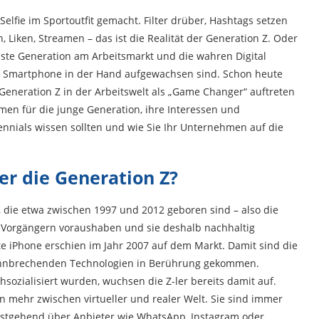
 Selfie im Sportoutfit gemacht. Filter drüber, Hashtags setzen
, Liken, Streamen – das ist die Realität der Generation Z. Oder
chste Generation am Arbeitsmarkt und die wahren Digital
dem Smartphone in der Hand aufgewachsen sind. Schon heute
 Generation Z in der Arbeitswelt als „Game Changer“ auftreten
men für die junge Generation, ihre Interessen und
ennials wissen sollten und wie Sie Ihr Unternehmen auf die
er die Generation Z?
, die etwa zwischen 1997 und 2012 geboren sind – also die
en Vorgängern voraushaben und sie deshalb nachhaltig
ste iPhone erschien im Jahr 2007 auf dem Markt. Damit sind die
bahnbrechenden Technologien in Berührung gekommen.
sozialisiert wurden, wuchsen die Z-ler bereits damit auf.
n mehr zwischen virtueller und realer Welt. Sie sind immer
estgehend über Anbieter wie WhatsApp, Instagram oder