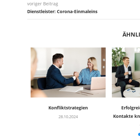
voriger Beitrag
Dienstleister: Corona-Einmaleins
ÄHNLI
s
Konfliktstrategien
Erfolgre
ment
Kontakte kn
28.10.2024