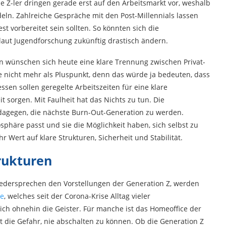
e Z-ler dringen gerade erst auf den Arbeitsmarkt vor, weshalb
eln. Zahlreiche Gespräche mit den Post-Millennials lassen
t vorbereitet sein sollten. So könnten sich die
laut Jugendforschung zukünftig drastisch ändern.
n wünschen sich heute eine klare Trennung zwischen Privat-
e nicht mehr als Pluspunkt, denn das würde ja bedeuten, dass
dessen sollen geregelte Arbeitszeiten für eine klare
t sorgen. Mit Faulheit hat das Nichts zu tun. Die
t dagegen, die nächste Burn-Out-Generation zu werden.
osphäre passt und sie die Möglichkeit haben, sich selbst zu
 Wert auf klare Strukturen, Sicherheit und Stabilität.
trukturen
dersprechen den Vorstellungen der Generation Z, werden
ce
, welches seit der Corona-Krise Alltag vieler
ch ohnehin die Geister. Für manche ist das Homeoffice der
oht die Gefahr, nie abschalten zu können. Ob die Generation Z