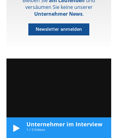
Bleiben Sie
am Laufenden
und
versäumen Sie keine unserer
Unternehmer News
.
Newsletter anmelden
Unternehmer im Interview
1
/
3
Videos